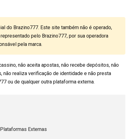
cial do Brazino777. Este site também não é operado,
u representado pelo Brazino777, por sua operadora
onsável pela marca.
assino, não aceita apostas, não recebe depósitos, não
 não realiza verificação de identidade e não presta
7 ou de qualquer outra plataforma externa.
 Plataformas Externas