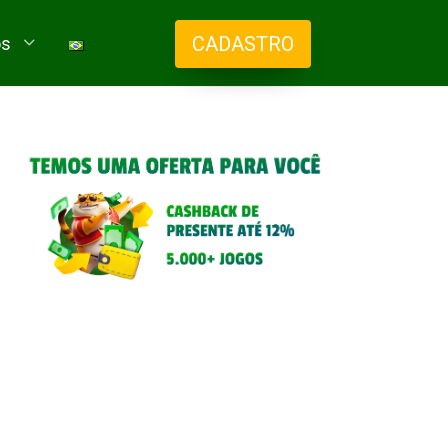
CADASTRO
os