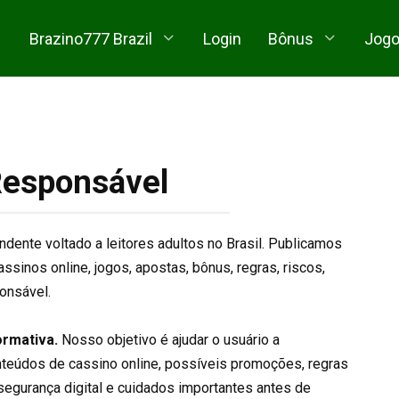
Brazino777 Brazil
Login
Bônus
Jog
Responsável
ndente voltado a leitores adultos no Brasil. Publicamos
sinos online, jogos, apostas, bônus, regras, riscos,
ponsável.
ormativa.
Nosso objetivo é ajudar o usuário a
teúdos de cassino online, possíveis promoções, regras
 segurança digital e cuidados importantes antes de