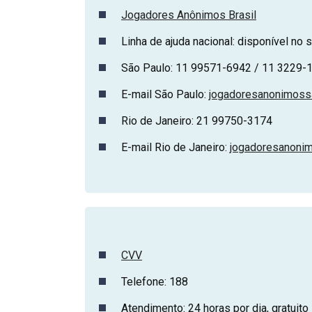
Jogadores Anônimos Brasil
Linha de ajuda nacional: disponível no si
São Paulo: 11 99571-6942 / 11 3229-
E-mail São Paulo:
jogadoresanonimoss
Rio de Janeiro: 21 99750-3174
E-mail Rio de Janeiro:
jogadoresanoni
CVV
Telefone: 188
Atendimento: 24 horas por dia, gratuito