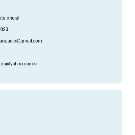
te oficial
1023
aopaulo@gmail.com
mos@yahoo.com.br