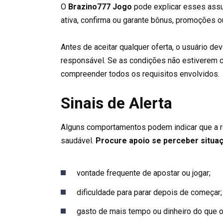
O
Brazino777 Jogo
pode explicar esses assunt
ativa, confirma ou garante bônus, promoções o
Antes de aceitar qualquer oferta, o usuário dev
responsável. Se as condições não estiverem cl
compreender todos os requisitos envolvidos.
Sinais de Alerta
Alguns comportamentos podem indicar que a r
saudável.
Procure apoio se perceber situa
vontade frequente de apostar ou jogar;
dificuldade para parar depois de começar;
gasto de mais tempo ou dinheiro do que o