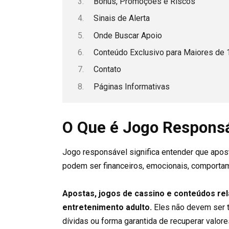
Bônus, Promoções e Riscos
Sinais de Alerta
Onde Buscar Apoio
Conteúdo Exclusivo para Maiores de 
Contato
Páginas Informativas
O Que é Jogo Respons
Jogo responsável significa entender que apos
podem ser financeiros, emocionais, comportam
Apostas, jogos de cassino e conteúdos r
entretenimento adulto.
Eles não devem ser t
dívidas ou forma garantida de recuperar valore