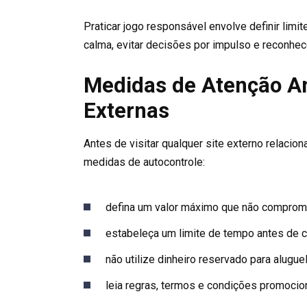
Praticar jogo responsável envolve definir limi
calma, evitar decisões por impulso e reconhe
Medidas de Atenção An
Externas
Antes de visitar qualquer site externo relaci
medidas de autocontrole:
defina um valor máximo que não comprom
estabeleça um limite de tempo antes de 
não utilize dinheiro reservado para aluguel
leia regras, termos e condições promocio