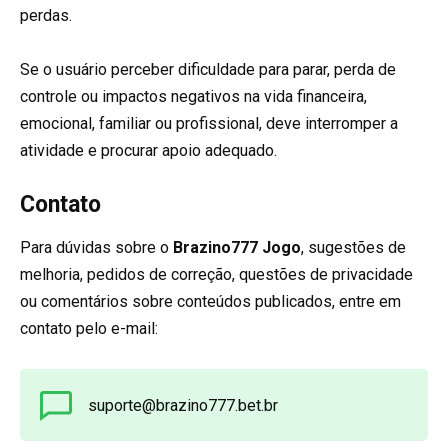
perdas.
Se o usuário perceber dificuldade para parar, perda de
controle ou impactos negativos na vida financeira,
emocional, familiar ou profissional, deve interromper a
atividade e procurar apoio adequado.
Contato
Para dúvidas sobre o
Brazino777 Jogo
, sugestões de
melhoria, pedidos de correção, questões de privacidade
ou comentários sobre conteúdos publicados, entre em
contato pelo e-mail:
suporte@brazino777.bet.br