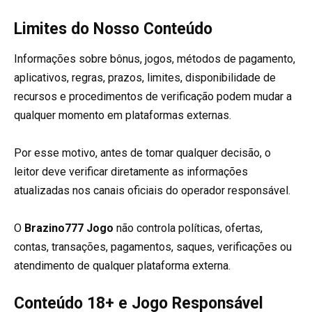
Limites do Nosso Conteúdo
Informações sobre bônus, jogos, métodos de pagamento,
aplicativos, regras, prazos, limites, disponibilidade de
recursos e procedimentos de verificação podem mudar a
qualquer momento em plataformas externas.
Por esse motivo, antes de tomar qualquer decisão, o
leitor deve verificar diretamente as informações
atualizadas nos canais oficiais do operador responsável.
O
Brazino777 Jogo
não controla políticas, ofertas,
contas, transações, pagamentos, saques, verificações ou
atendimento de qualquer plataforma externa.
Conteúdo 18+ e Jogo Responsável