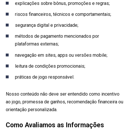
explicações sobre bônus, promoções e regras;
riscos financeiros, técnicos e comportamentais;
segurança digital e privacidade;
métodos de pagamento mencionados por
plataformas externas;
navegação em sites, apps ou versões mobile;
leitura de condições promocionais;
práticas de jogo responsável.
Nosso conteúdo não deve ser entendido como incentivo
ao jogo, promessa de ganhos, recomendação financeira ou
orientação personalizada.
Como Avaliamos as Informações