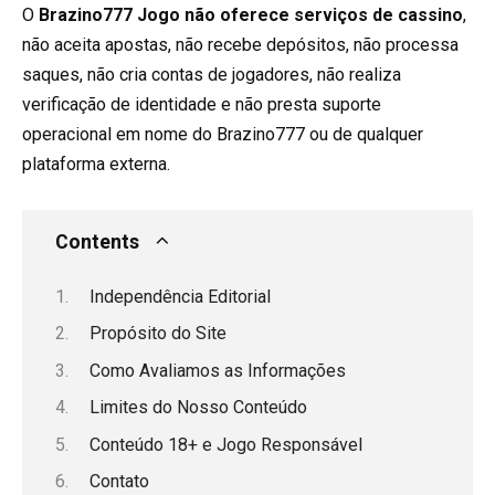
O
Brazino777 Jogo
não oferece serviços de cassino
,
não aceita apostas, não recebe depósitos, não processa
saques, não cria contas de jogadores, não realiza
verificação de identidade e não presta suporte
operacional em nome do Brazino777 ou de qualquer
plataforma externa.
Contents
Independência Editorial
Propósito do Site
Como Avaliamos as Informações
Limites do Nosso Conteúdo
Conteúdo 18+ e Jogo Responsável
Contato